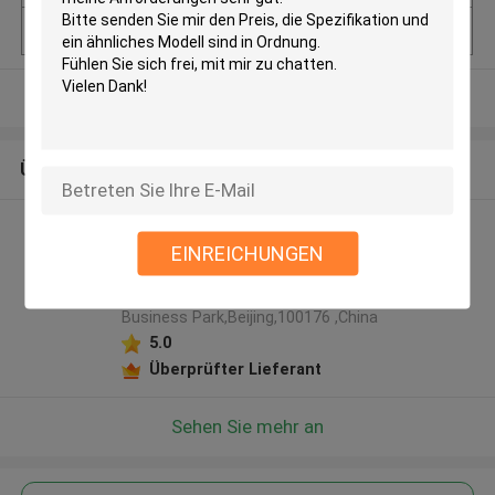
Preis
negotiable
Sehen Sie mehr an
ÜBER UNS
VALES & HILLS Biomedical
EINREICHUNGEN
Tech. Ltd. Herstellerprofil
46-1,BDA International
Business Park,Beijing,100176 ,China
5.0
Überprüfter Lieferant
Sehen Sie mehr an