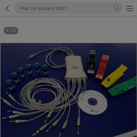
1
/
6