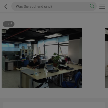
1
/
6