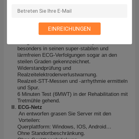
der Entschließung, in CMMR, in den
Dynamikwerten und im Elektrodenpotential
entworfen.
Zwei patentierte Technologien: synchroner
EINREICHUNGEN
MEHRKANALA/D und myoelctric Filter basiert
auf ECG-Spektrumenergie.
Hängt an über 1 ab und 2, das System wird
besonders in seinen super-stabilen und
lärmfreien ECG-Verfolgungen sogar an den
steilen Graden gekennzeichnet.
Widerstandprüfung und
Realzeitelektrodenverlustwarnung.
Realzeit-STT-Messen und -arrhythmie ermitteln
und Spur.
6 Minuten Test (6MWT) in der Rehabilitation mit
Tretmühle gehend.
Ⅲ.
ECG-Netz
An entworfen grasen Sie Server mit den
Vorteilen:
Querplattform: Windows, IOS, Android…
Ohne Standortbeschränkung.