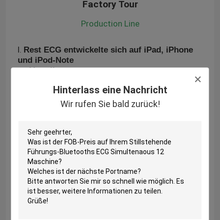
Factory Tour
Production Line
Ⅰ.
Rest ECG entwickelte sich auf iPad, iPhone
und iPod-Note
Vorteile:
Das erste Berufs-elsctrocardiogram (ECG)
Hinterlass eine Nachricht
Produkt entwickelt auf tragbarem Gerät IOS.
Hochauflösende ECG-Anzeigendank seinen
Wir rufen Sie bald zurück!
Schirm Apple-hoher Auflösung und anti--aliased
Algorithmus.
Automatische Maße und Interpretationen.
WiFi und 3G kompatibel.
Ⅱ.
Herzdruck-System
Vorteile:
Integriert mit Führung ECG IC des TI 12, war
das Datenerfassungssystem in der digitalen
Form mit speziellen hohen
Spezifikationsparametern in der Abtastrate, in