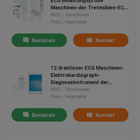
ECG Belastungsprobe
Maschinen-der Tretmühlen-ECG
für Krankenhaus
MOQ：1box/boxes
Preis：negotiable
Bestpreis
Kontakt
12 drahtloser ECG Maschinen-
Elektrokardiograph-
Diagnoseinstrument der
Führungs-für IOS
MOQ：1box/boxes
Preis：negotiable
Bestpreis
Kontakt