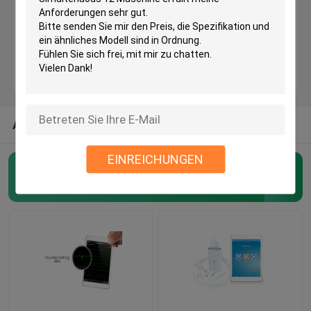
Maschine Bluetooths ECG
Maschine IPad ECG
Mobile ECG-Maschine
ANDERE KATEGORIEN AUS UNS
EINREICHUNGEN
Haupt-ecg Maschine
drahtlose ecg Maschine
(48)
Maschine Digital ECG
12 Maschine des Kanal-ECG
Maschine Holter ECG