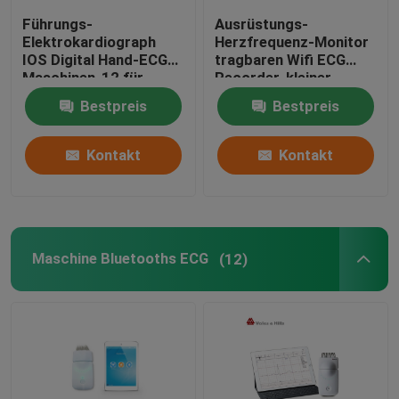
Führungs-
Ausrüstungs-
ECG-Simulator-Maschine
Elektrokardiograph
Herzfrequenz-Monitor
IOS Digital Hand-ECG
tragbaren Wifi ECG
Maschinen-12 für
Recorder-kleiner
Krankenhaus
stillstehender ECG
Bestpreis
Bestpreis
Kontakt
Kontakt
Maschine Bluetooths ECG
(12)