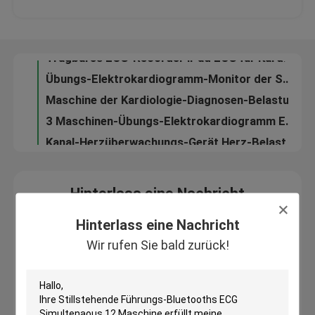
Test-Krankenhaus USB ECG der Übungs-Tretmühlen-ECG mit Interpretation
Hand-ECG Maschine des Herzüberwachungsgerät-, mobiles ECG-Gerät
Fabrik-Ausflug
Tragbares ECG-Recorder iPad ECG für Kardiogramm-Test, Haupt-EKG Maschine
Übungs-Elektrokardiogramm-Monitor der Sport-Belastungsprobe-ECG mit CER
Qualitätskontrolle
Maschine der Kardiologie-Diagnosen-Belastungsprobe-ECG, EKG-Überwachungs-System
3 Maschinen-Übungs-Elektrokardiogramm ECG Dinamico Holter Kanal Digital ECG
Treten Sie mit uns in Verbindung
Kanal-Herzüberwachungs-Gerät Herz-Belastungsprobe-Digital ECG Maschinen-zwölf
Fordern Sie ein Zitat
Hinterlass eine Nachricht
Wir rufen Sie bald zurück!
Company News
Hinterlass eine Nachricht
Wir rufen Sie bald zurück!
drahtlose ecg Maschine
Hand-ecg Maschine