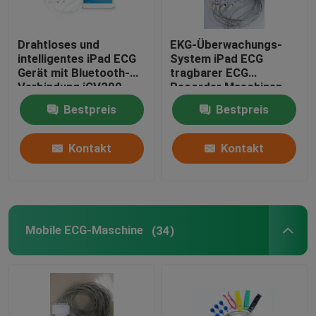
Drahtloses und
EKG-Überwachungs-
intelligentes iPad ECG
System iPad ECG
Gerät mit Bluetooth-
tragbarer ECG
Verbindung iCV200
Recorder Maschinen-
mit CER
Bestpreis
Bestpreis
Kontakt
Kontakt
Mobile ECG-Maschine
(34)