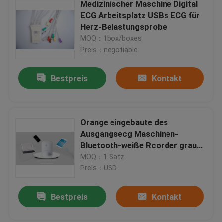
Medizinischer Maschine Digital
ECG Arbeitsplatz USBs ECG für
Herz-Belastungsprobe
MOQ：1box/boxes
Preis：negotiable
Bestpreis
Kontakt
Orange eingebaute des
Ausgangsecg Maschinen-
Bluetooth-weiße Rcorder graue
und grüne Farben
MOQ：1 Satz
Preis：USD
Bestpreis
Kontakt