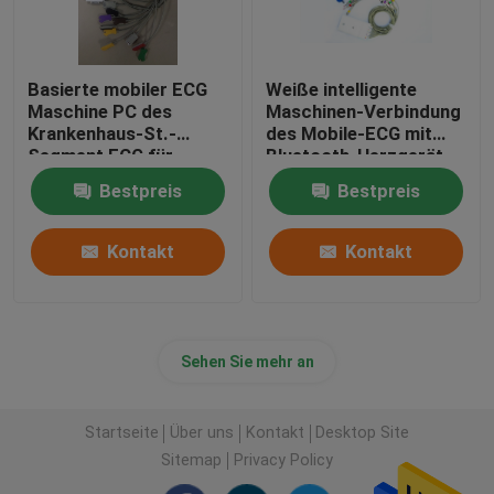
Basierte mobiler ECG
Weiße intelligente
Maschine PC des
Maschinen-Verbindung
Krankenhaus-St.-
des Mobile-ECG mit
Segment ECG für
Bluetooth-Herzgerät
Druck-
Bestpreis
Bestpreis
Elektrokardiogramm
Kontakt
Kontakt
Sehen Sie mehr an
Startseite
Über uns
Kontakt
Desktop Site
Sitemap
Privacy Policy