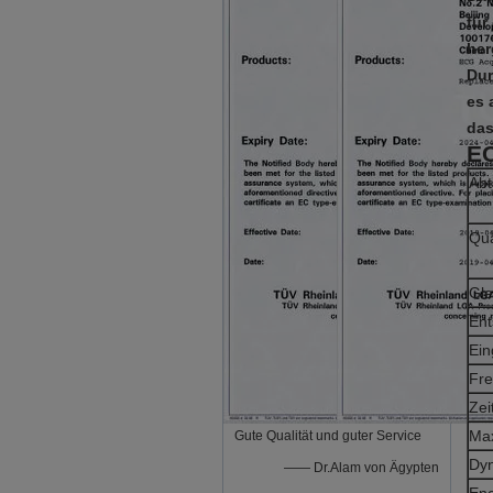
für
her
Dur
es 
das
EC
Abt
Qua
Gle
Ent
Ei
Fr
Zei
Max
Gute Qualität und guter Service
Dy
—— Dr.Alam von Ägypten