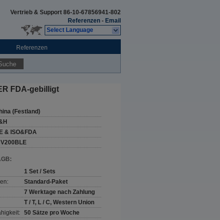
Vertrieb & Support
86-10-67856941-802
Referenzen
-
Email
Select Language
Referenzen
Suche
ER FDA-gebilligt
hina (Festland)
&H
E & ISO&FDA
CV200BLE
AGB:
1 Set / Sets
en:
Standard-Paket
7 Werktage nach Zahlung
T / T, L / C, Western Union
higkeit:
50 Sätze pro Woche