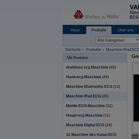
VA
führ
ECG
Haus
Produkte
Über uns
Unternehmensnachrichten
Startseite
Produkte
Maschine IPad EC
Ger
Alle Produkte
drahtlose ecg Maschine
(45)
Hand-ecg Maschine
(45)
Maschine Bluetooths ECG
(12)
Maschine IPad ECG
(45)
Mobile ECG-Maschine
(32)
Haupt-ecg Maschine
(31)
Maschine Digital ECG
(28)
12 Maschine des Kanal-ECG