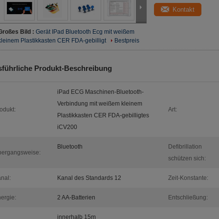
Kontakt
Großes Bild :
Gerät IPad Bluetooth Ecg mit weißem
kleinem Plastikkasten CER FDA-gebilligt
Bestpreis
führliche Produkt-Beschreibung
iPad ECG Maschinen-Bluetooth-
Verbindung mit weißem kleinem
odukt:
Art:
Plastikkasten CER FDA-gebilligtes
iCV200
Bluetooth
Defibrillation
ergangsweise:
schützen sich:
nal:
Kanal des Standards 12
Zeit-Konstante:
ergie:
2 AA-Batterien
Entschließung:
innerhalb 15m