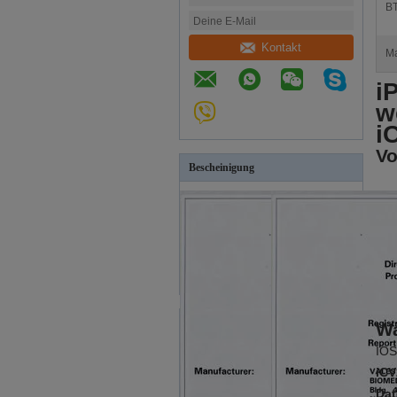
BT
Kontakt
Ma
i
w
i
Vo
Bescheinigung
Wa
IOS
iCV
Dat