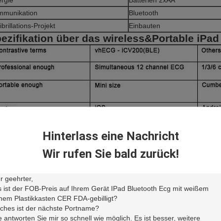
rgie
Batterien 2xAA
mmunikation
Bluetooth
ibrillations-Projekt
Einbauten
ezifikation über das wireless&Portable iPad
Hinterlass eine Nachricht
Wir rufen Sie bald zurück!