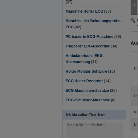
(37)
Maschine Holter ECG
(35)
Maschine der Belastungsprobe-
ECG
(42)
PC basierte ECG-Maschine
(29)
Aus
Tragbarer ECG-Recorder
(34)
Ambulatorische EKG-
Überwachung
(31)
Pr
Holter Monitor Software
(10)
ECG Holter Recorder
(14)
ECG-Maschinen-Zusätze
(26)
Üb
ECG-Simulator-Maschine
(8)
Ka
Ich bin online Chat Jetzt
En