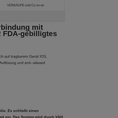
VERKÄUFE und Co so an
rbindung mit
 FDA-gebilligtes
ich auf tragbarem Gerät IOS.
uflösung und anti--aliased
lie. Es schließt einen
it ein. Das System wird durch V&H