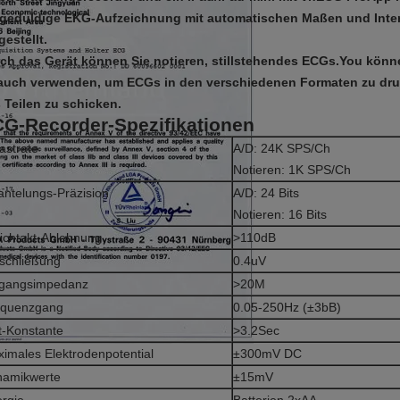
 geduldige EKG-Aufzeichnung mit automatischen Maßen und Inte
gestellt.
ch das Gerät können Sie notieren, stillstehendes ECGs.You könn
auch verwenden, um ECGs in den verschiedenen Formaten zu dr
 Teilen zu schicken.
G-Recorder-Spezifikationen
astrate
A/D: 24K SPS/Ch
Notieren: 1K SPS/Ch
ntelungs-Präzision
A/D: 24 Bits
Notieren: 16 Bits
ichtakt-Ablehnung
>110dB
schließung
0.4uV
ngangsimpedanz
>20M
equenzgang
0.05-250Hz (±3bB)
t-Konstante
>3.2Sec
imales Elektrodenpotential
±300mV DC
namikwerte
±15mV