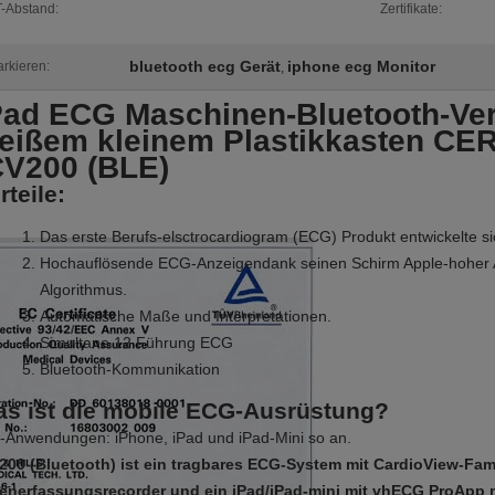
-Abstand:
Zertifikate:
bluetooth ecg Gerät
iphone ecg Monitor
rkieren:
,
Pad ECG Maschinen-Bluetooth-Ve
eißem kleinem Plastikkasten CER
CV200 (BLE)
rteile:
Das erste Berufs-elsctrocardiogram (ECG) Produkt entwickelte s
Hochauflösende
ECG-Anzeigendank seinen Schirm Apple-hoher A
Algorithmus.
Automatische Maße
und Interpretationen.
Simultane 12 Führung ECG
Bluetooth-Kommunikation
s ist die mobile ECG-Ausrüstung?
-Anwendungen: iPhone, iPad und iPad-Mini so an.
200 (Bluetooth) ist ein tragbares ECG-System mit CardioView-Fami
enerfassungsrecorder und ein iPad/iPad-mini mit vhECG ProApp m