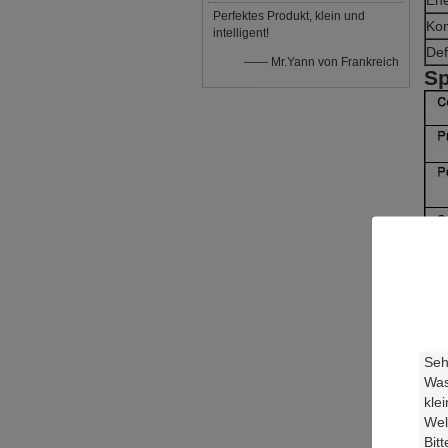
Ene
Perfektes Produkt, klein und
Ko
intelligent!
Def
—— Mr.Yann von Frankreich
Sp