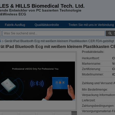
LES & HILLS Biomedical Tech. Ltd.
ende Entwickler von PC basierten Technologie
&Wireless ECG
Fabrik-Ausflug
Qualitätskontrolle
Treten Sie mit uns in Verbindung
G
Gerät IPad Bluetooth Ecg mit weißem kleinem Plastikkasten CER FDA-gebilligt
ät IPad Bluetooth Ecg mit weißem kleinem Plastikkasten C
Produktdetails:
Herkunftsort:
C
Markenname:
V
Zertifizierung:
C
Modellnummer:
i
Zahlung und Versand 
Min Bestellmenge:
Verpackung Information
Lieferzeit:
Zahlungsbedingungen:
Versorgungsmaterial-Fä