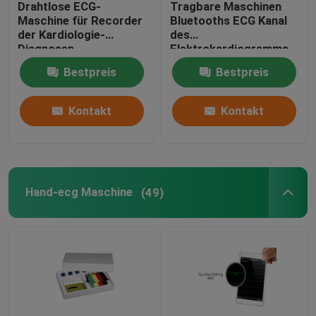
Drahtlose ECG-
Tragbare Maschinen
Maschine für Recorder
Bluetooths ECG Kanal
Maschine der Belastungsprobe-ECG
der Kardiologie-
des
Diagnosen-
Elektrokardiogramms
Belastungsprobe-ECG
12, Herzdruck-System
Bestpreis
Bestpreis
mit Tretmühle oder
PC basierte ECG-Maschine
Dynamometern
Kontakt
Kontakt
Tragbarer ECG-Recorder
Ambulatorische EKG-Überwachung
Hand-ecg Maschine
(49)
Holter Monitor Software
ECG Holter Recorder
ECG-Maschinen-Zusätze