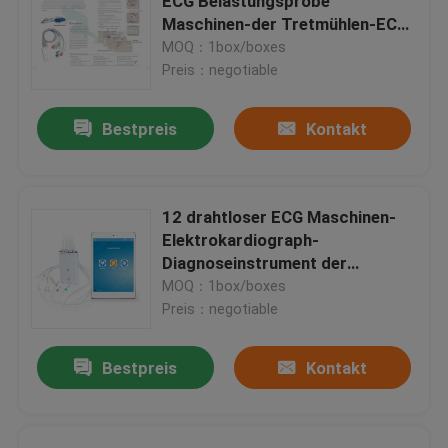
ECG Belastungsprobe
Maschinen-der Tretmühlen-ECG
für Krankenhaus
MOQ：1box/boxes
Preis：negotiable
Bestpreis
Kontakt
12 drahtloser ECG Maschinen-
Elektrokardiograph-
Diagnoseinstrument der
Führungs-für IOS
MOQ：1box/boxes
Preis：negotiable
Bestpreis
Kontakt