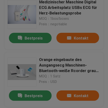
Medizinischer Maschine Digital
ECG Arbeitsplatz USBs ECG für
Herz-Belastungsprobe
MOQ：1box/boxes
Preis：negotiable
Bestpreis
Kontakt
Orange eingebaute des
Ausgangsecg Maschinen-
Bluetooth-weiße Rcorder graue
und grüne Farben
MOQ：1 Satz
Preis：USD
Bestpreis
Kontakt