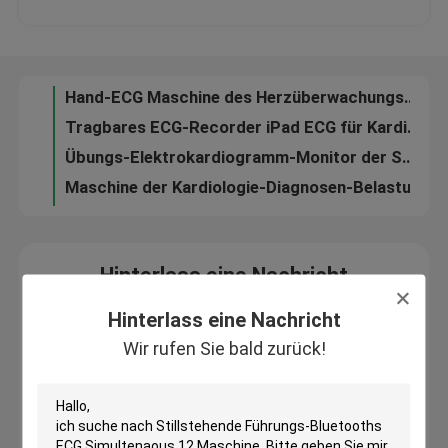
Test-Krankenhaus USB ECG der Übungs-Tretmühlen-ECG mit Interpretation
Hand-ECG Maschine des Herzüberwachungsgerät-, mobiles ECG-Gerät
Fabrik-Ausflug
Tragbares ECG-Recorder iPad ECG für Kardiogramm-Test, Haupt-EKG Maschine
Übungs-Elektrokardiogramm-Monitor der Sport-Belastungsprobe-ECG mit CER
Qualitätskontrolle
Maschine der Kardiologie-Diagnosen-Belastungsprobe-ECG, EKG-Überwachungs-System
3 Maschinen-Übungs-Elektrokardiogramm ECG Dinamico Holter Kanal Digital ECG
Treten Sie mit uns in Verbindung
Kanal-Herzüberwachungs-Gerät Herz-Belastungsprobe-Digital ECG Maschinen-zwölf
Fordern Sie ein Zitat
Hinterlass eine Nachricht
Wir rufen Sie bald zurück!
Company News
Hinterlass eine Nachricht
Wir rufen Sie bald zurück!
drahtlose ecg Maschine
Hand-ecg Maschine