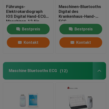
Führungs-
Maschinen-Bluetooths
ECG-Simulator-Maschine
Elektrokardiograph
Digital des
IOS Digital Hand-ECG
Krankenhaus-Hand-
Maschinen-12 für
ECG
Krankenhaus
Elektrokardiograph
Bestpreis
Bestpreis
Kontakt
Kontakt
Maschine Bluetooths ECG
(12)