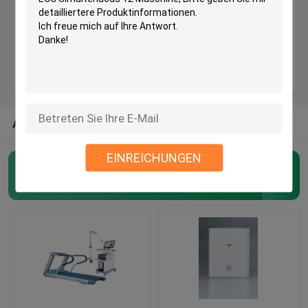
Maschine Bluetooths ECG
Maschine IPad ECG
Mobile ECG-Maschine
ANDERE KATEGORIEN AUS UNS
EINREICHUNGEN
Haupt-ecg Maschine
drahtlose ecg Maschine
(48)
Maschine Digital ECG
12 Maschine des Kanal-ECG
Maschine Holter ECG