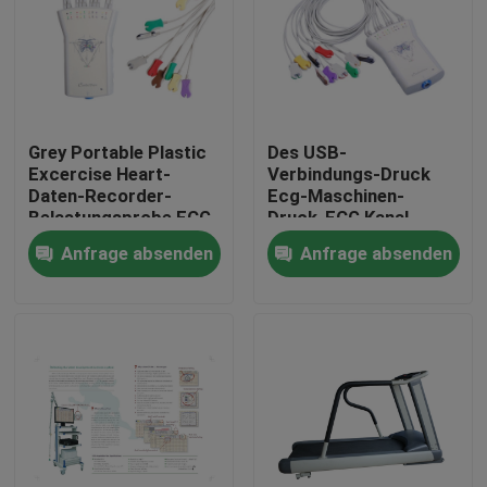
Grey Portable Plastic
Des USB-
Excercise Heart-
Verbindungs-Druck
Daten-Recorder-
Ecg-Maschinen-
Belastungsprobe ECG
Druck-ECG Kanal-
grauer Erwerbs-
Anfrage absenden
Anfrage absenden
Kasten Analyse-des
System-12
Haus
Produkte
Über uns