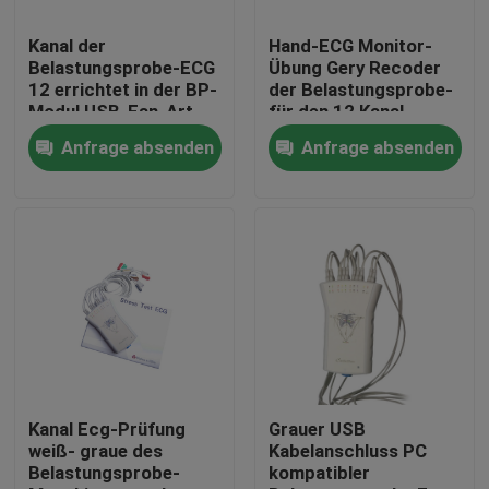
Kanal der
Hand-ECG Monitor-
Fabrik-Ausflug
Belastungsprobe-ECG
Übung Gery Recoder
12 errichtet in der BP-
der Belastungsprobe-
Modul USB-Fan-Art
für den 12 Kanal-
Qualitätskontrolle
Kasten CV1200
Elektrokardiographen
Anfrage absenden
Anfrage absenden
Treten Sie mit uns in Verbindung
Fordern Sie ein Zitat
Company News
drahtlose ecg Maschine
Kanal Ecg-Prüfung
Grauer USB
weiß- graue des
Kabelanschluss PC
Belastungsprobe-
kompatibler
Hand-ecg Maschine