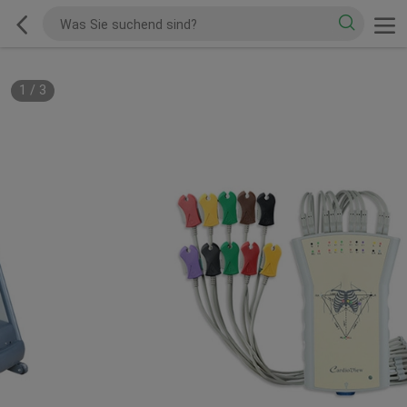
1
/
3