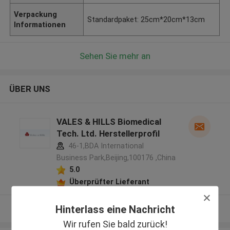
Verpackung
Standardpaket: 25cm*20cm*13cm
Informationen
Sehen Sie mehr an
ÜBER UNS
VALES & HILLS Biomedical
Tech. Ltd. Herstellerprofil
46-1,BDA International
Business Park,Beijing,100176 ,China
5.0
Überprüfter Lieferant
Hinterlass eine Nachricht
Sehen Sie mehr an
Wir rufen Sie bald zurück!