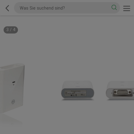
3
/
4