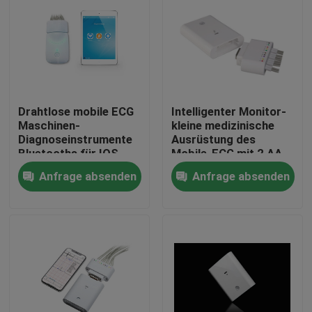
Drahtlose mobile ECG
Intelligenter Monitor-
Maschinen-
kleine medizinische
Diagnoseinstrumente
Ausrüstung des
Bluetooths für IOS
Mobile-ECG mit 2 AA-
Batterien
Anfrage absenden
Anfrage absenden
Haus
Produkte
Über uns