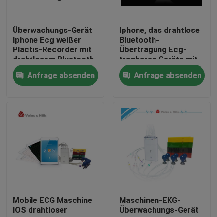
Fabrik-Ausflug
Überwachungs-Gerät
Iphone, das drahtlose
Iphone Ecg weißer
Bluetooth-
Plactis-Recorder mit
Übertragung Ecg-
Qualitätskontrolle
drahtlosem Bluetooth
tragbaren Geräts mit
weißem intelligentem
Anfrage absenden
Anfrage absenden
Kasten stillsteht
Treten Sie mit uns in Verbindung
Fordern Sie ein Zitat
Company News
drahtlose ecg Maschine
Mobile ECG Maschine
Maschinen-EKG-
IOS drahtloser
Überwachungs-Gerät
Hand-ecg Maschine